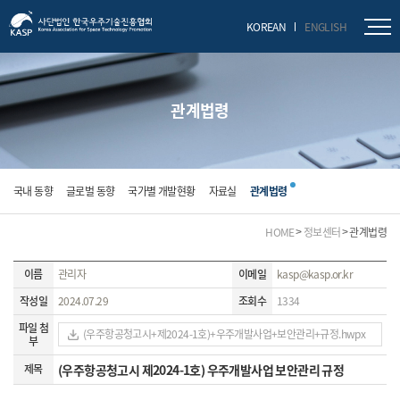
닫기
KOREAN
ENGLISH
관계법령
국내 동향
글로벌 동향
국가별 개발현황
자료실
관계법령
HOME
정보센터
관계법령
이름
관리자
이메일
kasp@kasp.or.kr
작성일
2024.07.29
조회수
1334
파일 첨
(우주항공청고시+제2024-1호)+우주개발사업+보안관리+규정.hwpx
부
제목
(우주항공청고시 제2024-1호) 우주개발사업 보안관리 규정