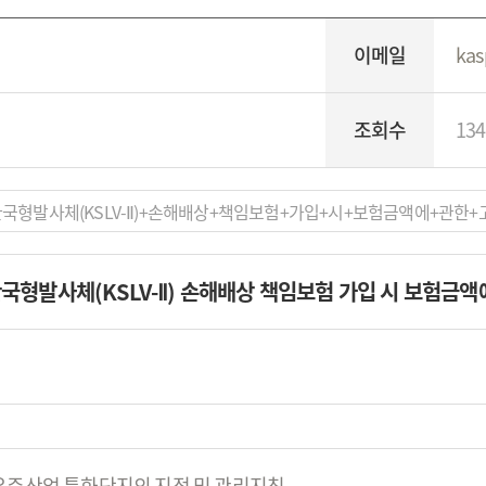
이메일
kas
조회수
134
한국형발사체(KSLV-Ⅱ)+손해배상+책임보험+가입+시+보험금액에+관한+고
한국형발사체(KSLV-Ⅱ) 손해배상 책임보험 가입 시 보험금액
공우주산업 특화단지의 지정 및 관리지침