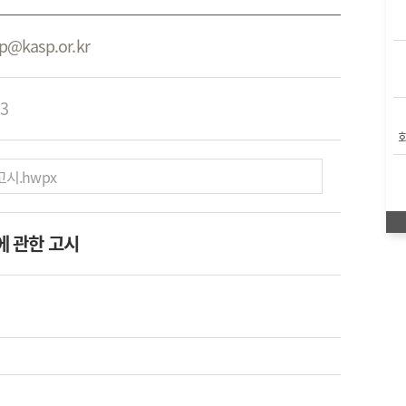
p@kasp.or.kr
3
시.hwpx
에 관한 고시