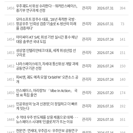
우주궤도서 위성 수리한다…워커린스페이스,
1456
관리자
2026.07.31
394
중기부 연구과제 선정
모아소프트 장주수 대표, ‘28년 축적한 국방·
1455
항공우주 '신뢰성 검증'기술로 K-방산의 미래
관리자
2026.07.31
73
를 검증하다’
아이싸이-KT SAT, 위성 기반 실시간 홍수 재난
1454
관리자
2026.07.24
141
대응 솔루션 국내 도입
성상엽 인텔리안테크 대표, 세계 위성산업 선
1453
관리자
2026.07.24
151
구자로
나라스페이스테크, 차세대 통신위성 개발 과제
1452
관리자
2026.07.24
150
공동연구기관 선정
피씨엔, 궤도 예측 모델 'OrbitFM' 오픈소스 공
1451
관리자
2026.07.24
140
개
인스페이스, 아리랑TV 「Vibe In Action」 국
1450
관리자
2026.07.20
174
방 AI 특집 출연
인공위성의 ‘눈과 신경망’, 더 정밀하고 더 빠르
1449
관리자
2026.07.16
192
게 잇는다
수 억대 우주 반도체를 상용 제품으로 대체···
1448
관리자
2026.07.16
161
뉴스페이스 시대에 ‘인클로저’가 뜨는 이유
천문연·연세대, 우주감시·우주안보 공동연구
1447
관리자
2026.07.16
198