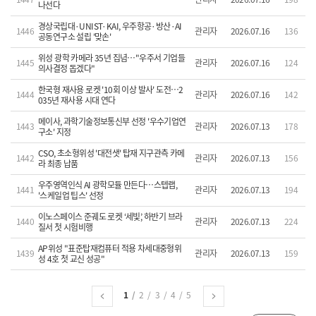
나선다
경상국립대·UNIST·KAI, 우주항공·방산·AI
1446
관리자
2026.07.16
136
공동연구소 설립 '맞손'
위성 광학 카메라 35년 집념…"우주서 기업들
1445
관리자
2026.07.16
124
의사결정 돕겠다"
한국형 재사용 로켓 '10회 이상 발사' 도전…2
1444
관리자
2026.07.16
142
035년 재사용 시대 연다
메이사, 과학기술정보통신부 선정 '우수기업연
1443
관리자
2026.07.13
178
구소' 지정
CSO, 초소형위성 '대전샛' 탑재 지구관측 카메
1442
관리자
2026.07.13
156
라 최종 납품
우주영역인식 AI 광학모듈 만든다…스텝랩,
1441
관리자
2026.07.13
194
'스케일업 팁스' 선정
이노스페이스 준궤도 로켓 ‘세빛’, 하반기 브라
1440
관리자
2026.07.13
224
질서 첫 시험비행
AP위성 "표준탑재컴퓨터 적용 차세대중형위
1439
관리자
2026.07.13
159
성 4호 첫 교신 성공"
1
2
3
4
5