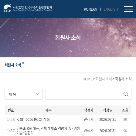
닫기
KOREAN
ENGLISH
회원사 소식
회원사 소식
HOME
회원사 소식
회원사 소식
번호
제목
작성자
작성일
조회
1458
KIST, '2026 KCCI' 개최
관리자
2026.07.31
89
김종출 KAI 대표, 완제기 제조 역량에 ‘AI·위성
1457
관리자
2026.07.31
90
기술‘ 입힌다