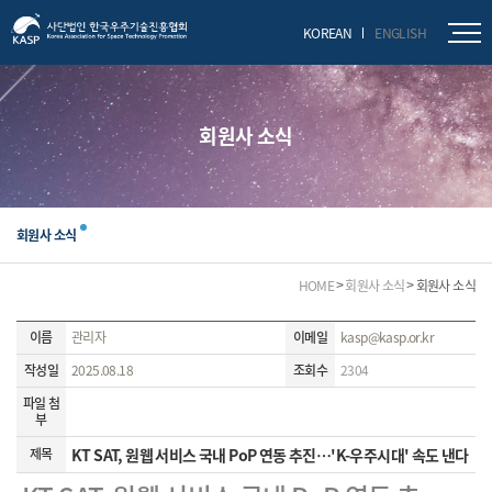
닫기
KOREAN
ENGLISH
회원사 소식
회원사 소식
HOME
회원사 소식
회원사 소식
이름
관리자
이메일
kasp@kasp.or.kr
작성일
2025.08.18
조회수
2304
파일 첨
부
제목
KT SAT, 원웹 서비스 국내 PoP 연동 추진…'K-우주시대' 속도 낸다