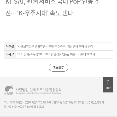
KT SAT, 원웹 서비스 국내 PoP 연동 추
진…'K-우주시대' 속도 낸다
이전글
‘K-큐브위성은 맹활약중’…천문우주관측·위성영상 분야서 두각
다음글
‘우주 방사선 측정’ 한국 초소형위성 NASA로 이송…내년 4월 발사
목록으로
TOP
주소: (08507)서울시 금천구 가산디지털 1로 168 우림라이온스밸리 B동 1211호 한국우주기술진흥협회
Tel : 02-6494-0020
Fax : 02-588-0325