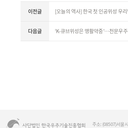
이전글
[오늘의 역사] 한국 첫 인공위성 우리
다음글
‘K-큐브위성은 맹활약중’…천문우
주소: (08507)