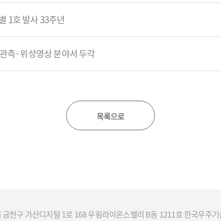
별 1호 발사 33주년
주관측·위성영상 분야서 두각
목록으로
서울시 금천구 가산디지털 1로 168 우림라이온스밸리 B동 1211호 한국우