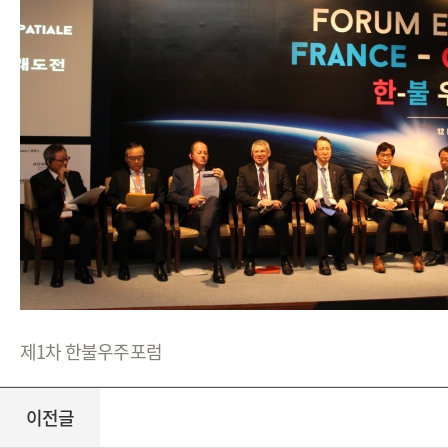
제1차 한불우주포럼
이전글