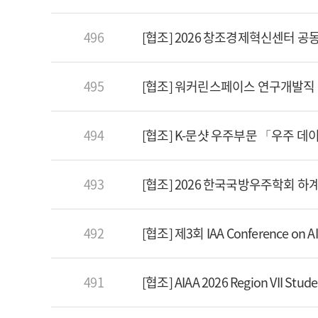
496
[협조] 2026 창조경제혁신센터 공동 O
495
[협조] 워커린스페이스 연구개발직
494
[협조] K-문샷 우주부문 「우주 
493
[협조] 2026 한국국방우주학회 
492
[협조] 제3회 IAA Conference on A
491
[협조] AIAA 2026 Region VII Stu