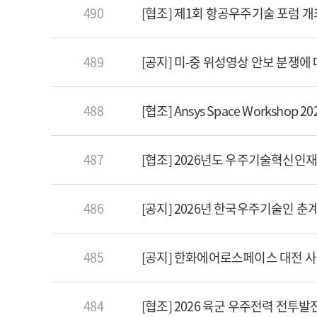
490
[협조] 제1회 항공우주기술 포럼 개
489
[공지] 미-중 위성영상 안보 분쟁에
488
[협조] Ansys Space Workshop 
487
[협조] 2026년도 우주기술혁신인재
486
[공지] 2026년 한국우주기술인 
485
[공지] 한화에어로스페이스 대전 
484
[협조] 2026 육군 우주전력 전투발